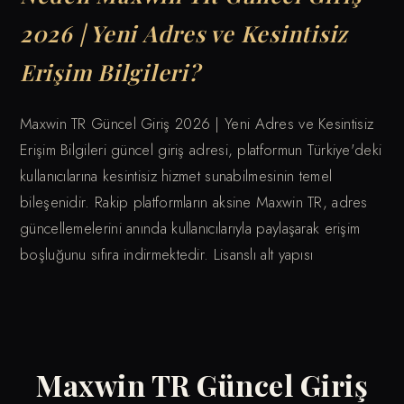
2026 | Yeni Adres ve Kesintisiz
Erişim Bilgileri?
Maxwin TR Güncel Giriş 2026 | Yeni Adres ve Kesintisiz
Erişim Bilgileri güncel giriş adresi, platformun Türkiye'deki
kullanıcılarına kesintisiz hizmet sunabilmesinin temel
bileşenidir. Rakip platformların aksine Maxwin TR, adres
güncellemelerini anında kullanıcılarıyla paylaşarak erişim
boşluğunu sıfıra indirmektedir. Lisanslı alt yapısı
Maxwin TR Güncel Giriş