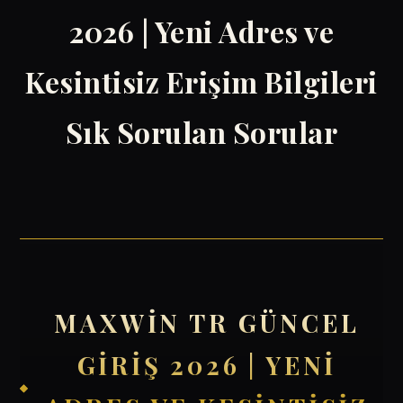
2026 | Yeni Adres ve
Kesintisiz Erişim Bilgileri
Sık Sorulan Sorular
MAXWIN TR GÜNCEL
GIRIŞ 2026 | YENI