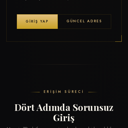
GÜNCEL ADRES
GIRIŞ YAP
ERIŞIM SÜRECI
Dört Adımda Sorunsuz
Giriş