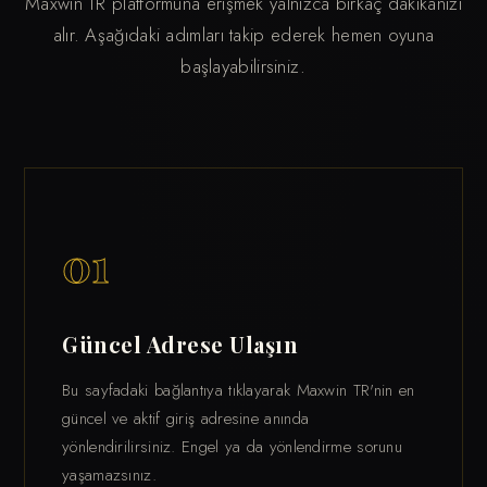
Maxwin TR platformuna erişmek yalnızca birkaç dakikanızı
alır. Aşağıdaki adımları takip ederek hemen oyuna
başlayabilirsiniz.
01
Güncel Adrese Ulaşın
Bu sayfadaki bağlantıya tıklayarak Maxwin TR'nin en
güncel ve aktif giriş adresine anında
yönlendirilirsiniz. Engel ya da yönlendirme sorunu
yaşamazsınız.